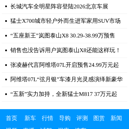
长城汽车全明星阵容登陆2026北京车展
猛士X700城市轻户外而生进军家用SUV市场
“五座新王”岚图泰山X8 30.29-38.99万预售
销售也没告诉用户岚图泰山X8还能这样玩！
张凌赫代言阿维塔07L开启预售24.99万元起
阿维塔07L“弦月银”车漆月光灵感演绎新豪华
“五新”实力加持，全新猛士M817 37万元起
首页
新车
行情
导购
评测
图赏
新闻