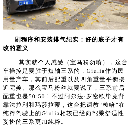
刷程序和安装排气纪实：好的底子才有
改的意义
其实就个人感受（宝马粉勿喷），这台
车操控是要胜于短轴三系的，Giulia作为民
用量产车，其前后配重以及四角重量平衡接
近完美。那么宝马粉丝就要说了，三系前后
配重也是50:50！不过阿尔法·罗密欧毕竟背
靠法拉利和玛莎拉蒂，这台把调教“梭哈”在
纯粹驾驶上的Giulia相较已经向驾乘舒适性
妥协的三系更加纯粹。