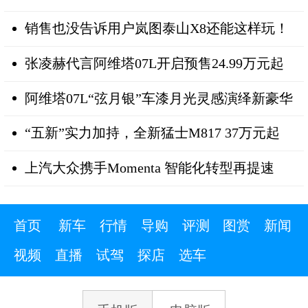
销售也没告诉用户岚图泰山X8还能这样玩！
张凌赫代言阿维塔07L开启预售24.99万元起
阿维塔07L“弦月银”车漆月光灵感演绎新豪华
“五新”实力加持，全新猛士M817 37万元起
上汽大众携手Momenta 智能化转型再提速
首页
新车
行情
导购
评测
图赏
新闻
视频
直播
试驾
探店
选车