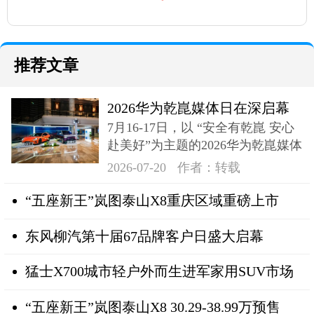
推荐文章
2026华为乾崑媒体日在深启幕
7月16-17日，以 “安全有乾崑 安心
奕境X9登场
赴美好”为主题的2026华为乾崑媒体
日在深成功举办
2026-07-20
作者：转载
“五座新王”岚图泰山X8重庆区域重磅上市
东风柳汽第十届67品牌客户日盛大启幕
猛士X700城市轻户外而生进军家用SUV市场
“五座新王”岚图泰山X8 30.29-38.99万预售