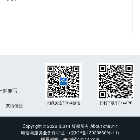
一起趣写
扫我关注车314微信
扫我下载车314APP
友情链接
Copyright © 2026 车314 版权所有 About che314
电信与服务业务许可证：(
京ICP备13029860号-11
)
联系邮箱：wuml@cn314.com