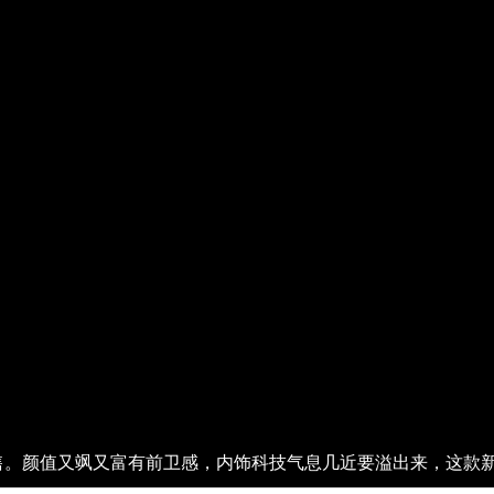
售。颜值又飒又富有前卫感，内饰科技气息几近要溢出来，这款