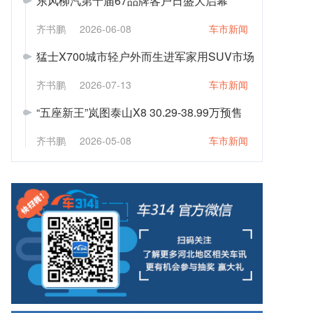
东风柳汽第十届67品牌客户日盛大启幕
齐书鹏
2026-06-08
车市新闻
猛士X700城市轻户外而生进军家用SUV市场
齐书鹏
2026-07-13
车市新闻
“五座新王”岚图泰山X8 30.29-38.99万预售
齐书鹏
2026-05-08
车市新闻