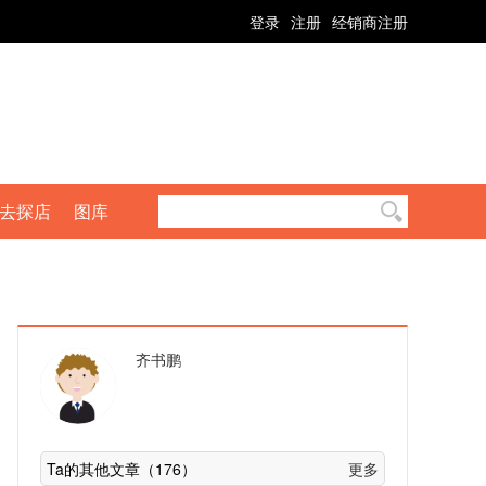
登录
注册
经销商注册
去探店
图库
齐书鹏
Ta的其他文章（176）
更多