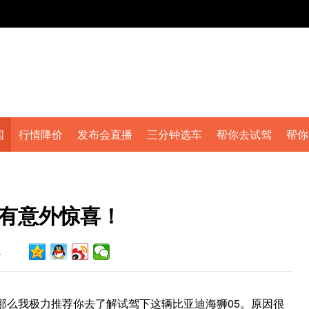
闻
行情降价
发布会直播
三分钟选车
帮你去试驾
帮你
 有意外惊喜！
4
那么我极力推荐你去了解试驾下这辆比亚迪海狮05。原因很