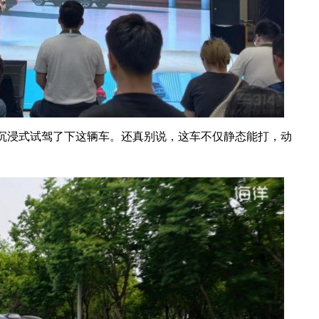
意沉浸式试驾了下这辆车。还真别说，这车不仅静态能打，动