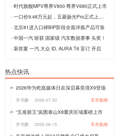
·
时代旗舰MPV尊界V800 尊界V680正式上市
·
一口价9.48万元起，五菱扬光Pro正式上市！
·
北京81进入口碑BIP阶段全面淬炼产品可靠
·
中国一汽 斩获 国家级 汽车数据赛事 头奖！
·
新答案 一汽 大众 ID. AURA T6 盲订 开启
热点快讯
2026华为乾崑媒体日在深启幕奕境X9登场
齐书鹏
2026-07-20
车市新闻
“五座新王”岚图泰山X8重庆区域重磅上市
齐书鹏
2026-06-15
车市新闻