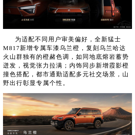
为适配不同用户审美偏好，全新猛士
M817新增专属车漆乌兰橙，复刻乌兰哈达
火山群独有的橙赭色调，如同地底熔岩蓄势
迸发，视觉张力拉满；内饰同步新增霞影橙
撞色搭配，都市通勤适配多元社交场景，山
野出行彰显专属个性。