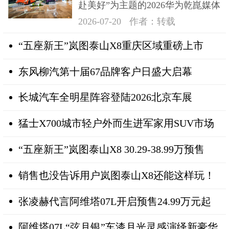
赴美好”为主题的2026华为乾崑媒体
日在深成功举办
2026-07-20
作者：转载
“五座新王”岚图泰山X8重庆区域重磅上市
东风柳汽第十届67品牌客户日盛大启幕
长城汽车全明星阵容登陆2026北京车展
猛士X700城市轻户外而生进军家用SUV市场
“五座新王”岚图泰山X8 30.29-38.99万预售
销售也没告诉用户岚图泰山X8还能这样玩！
张凌赫代言阿维塔07L开启预售24.99万元起
阿维塔07L“弦月银”车漆月光灵感演绎新豪华