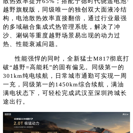
散热效率提升65%；搭配宁德时代骁遥电池·
越野旗舰版，同级唯一的独创双大面液冷结
构，电池散热效率直接翻倍，通过行业最强
的多域融合集成式热管理系统，解决了冲
沙、涮锅等重度越野场景易出现的动力过
热、性能衰减问题。
性能强悍的同时，全新猛士M817彻底打
破“越野=高能耗”的固有偏见。同级第一的
301km纯电续航，日常城市通勤可实现一周
一充，同级第一的1450km综合续航，满油
满电状态下，可轻松完成武汉至深圳跨城长
途出行。