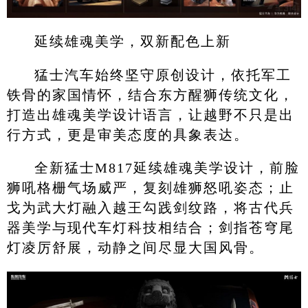
延续雄魂美学，双新配色上新
猛士汽车始终坚守原创设计，依托军工
铁骨的家国情怀，结合东方醒狮传统文化，
打造出雄魂美学设计语言，让越野不只是出
行方式，更是审美态度的具象表达。
全新猛士M817延续雄魂美学设计，前脸
狮吼格栅气场威严，复刻雄狮怒吼姿态；止
戈为武大灯融入越王勾践剑纹路，将古代兵
器美学与现代车灯科技相结合；剑指苍穹尾
灯凌厉舒展，动静之间尽显大国风骨。