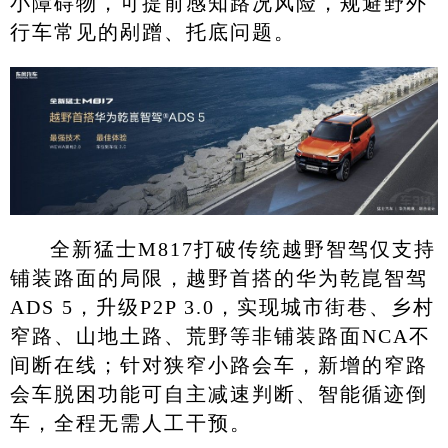
小障碍物，可提前感知路况风险，规避野外
行车常见的剐蹭、托底问题。
全新猛士M817打破传统越野智驾仅支持
铺装路面的局限，越野首搭的华为乾崑智驾
ADS 5，升级P2P 3.0，实现城市街巷、乡村
窄路、山地土路、荒野等非铺装路面NCA不
间断在线；针对狭窄小路会车，新增的窄路
会车脱困功能可自主减速判断、智能循迹倒
车，全程无需人工干预。