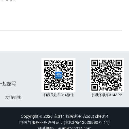
一起趣写
扫我关注车314微信
扫我下载车314APP
友情链接
Copyright © 2026 车314 版权所有 About che314
电信与服务业务许可证：(
京ICP备13029860号-11
)
联系邮箱：wuml@cn314.com