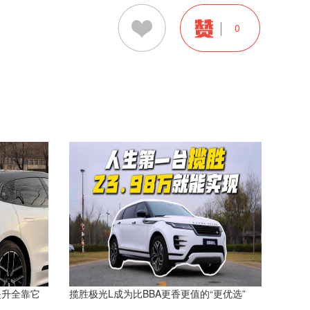
0
提升全靠它
揽胜极光L成为比BBA更香更值的“更优选”