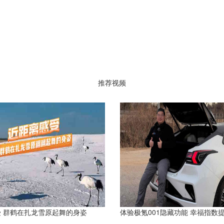
推荐视频
 群鹤在扎龙雪原起舞的身姿
体验极氪001隐藏功能 幸福指数