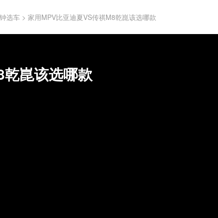
钟选车
>
家用MPV比亚迪夏VS传祺M8乾崑该选哪款
M8乾崑该选哪款