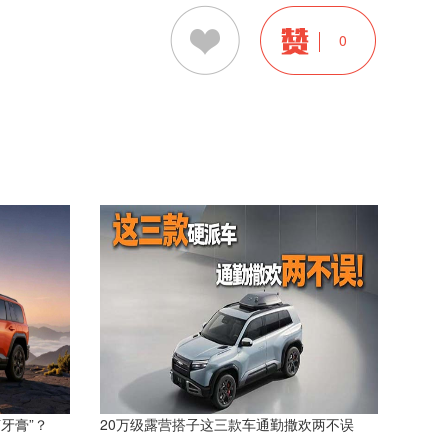
0
挤牙膏”？
20万级露营搭子这三款车通勤撒欢两不误