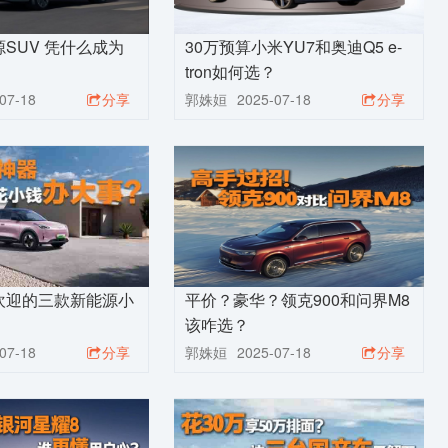
SUV 凭什么成为
30万预算小米YU7和奥迪Q5 e-
tron如何选？
07-18
分享
郭姝姮
2025-07-18
分享
欢迎的三款新能源小
平价？豪华？领克900和问界M8
该咋选？
07-18
分享
郭姝姮
2025-07-18
分享