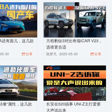
A还有面儿，这几款
方程豹钛3对比奇瑞iCAR V23，
选谁更合适
05-30
分享
陈梦凡
2025-05-30
分享
轻奢”属性，这几款
长安在520搞事 UNI-Z主打爱要
大声说出来