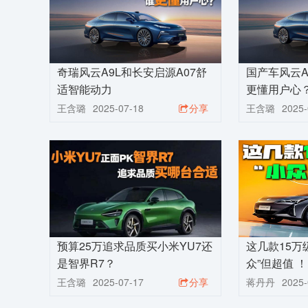
奇瑞风云A9L和长安启源A07舒
国产车风云A
适智能动力
更懂用户心
王含璐
2025-07-18
分享
王含璐
2025-
预算25万追求品质买小米YU7还
这几款15万
是智界R7？
众”但超值 ！
王含璐
2025-07-17
分享
蒋丹丹
2025-