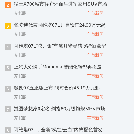
猛士X700城市轻户外而生进军家用SUV市场
2
齐书鹏
车市新闻
张凌赫代言阿维塔07L开启预售24.99万元起
3
齐书鹏
车市新闻
阿维塔07L“弦月银”车漆月光灵感演绎新豪华
4
齐书鹏
车市新闻
上汽大众携手Momenta 智能化转型再提速
5
齐书鹏
车市新闻
极氪9X五座版上市 限时售价45.19万元起
6
齐书鹏
车市新闻
岚图梦想家9定名 剑指50万级旗舰MPV市场
7
齐书鹏
车市新闻
阿维塔07L，全新“枫红/云白”内饰配色首发
8