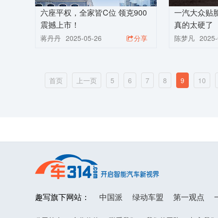
六座平权，全家皆C位 领克900
一汽大众贴脸
震撼上市！
真的太硬了
蒋丹丹
2025-05-26
分享
陈梦凡
2025-
首页
上一页
5
6
7
8
9
10
趣写旗下网站：
中国派
绿动车盟
第一观点