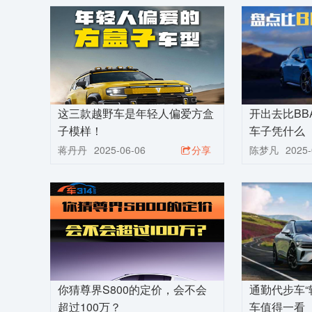
这三款越野车是年轻人偏爱方盒
开出去比BB
子模样！
车子凭什么
蒋丹丹
2025-06-06
分享
陈梦凡
2025-
你猜尊界S800的定价，会不会
通勤代步车“
超过100万？
车值得一看