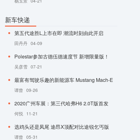
杨玉景
04-21
新车快递
第五代途胜L上市在即 潮流时刻由此开启
田丹丹
04-09
Polestar参加古德伍德速度节 新增限量版！
吴彦雪
07-21
最富有驾驶乐趣的新能源车 Mustang Mach-E
谭曾
09-26
2020广州车展：第三代哈弗H6 2.0T版首发
何悦
11-21
选鸡头还是凤尾 途昂X顶配对比途锐乞丐版
谭曾
05-31