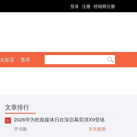
登录
注册
经销商注册
去探店
图库
文章排行
2026华为乾崑媒体日在深启幕奕境X9登场
1
齐书鹏
车市新闻