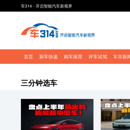
车314 - 开启智能汽车新视界
首页
新车快递
购车推荐
评车试驾
车市新
三分钟选车