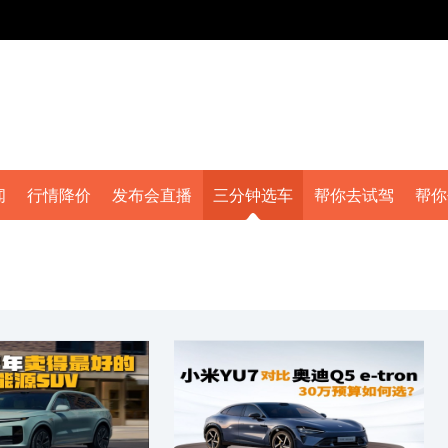
闻
行情降价
发布会直播
三分钟选车
帮你去试驾
帮你