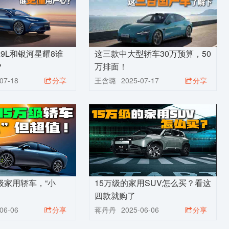
9L和银河星耀8谁
这三款中大型轿车30万预算，50
？
万排面！
07-18
分享
王含璐
2025-07-17
分享
级家用轿车，“小
15万级的家用SUV怎么买？看这
四款就购了
06-06
分享
蒋丹丹
2025-06-06
分享