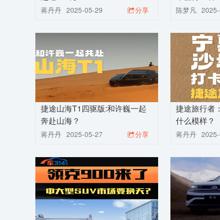
蒋丹丹
2025-05-29
分享
陈梦凡
2025-
捷途山海T1四驱版:和许巍一起
捷途旅行者
奔赴山海？
什么模样？
蒋丹丹
2025-05-27
分享
蒋丹丹
2025-