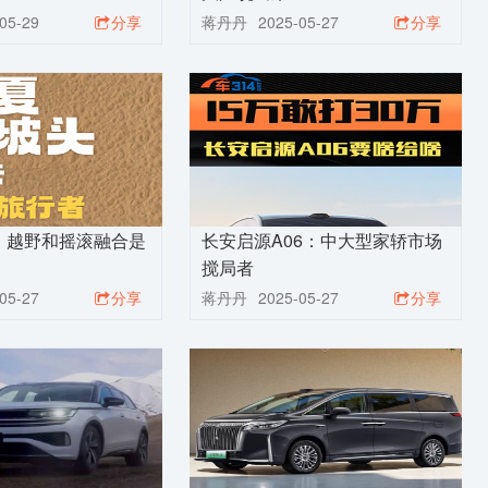
05-29
分享
蒋丹丹
2025-05-27
分享
：越野和摇滚融合是
长安启源A06：中大型家轿市场
搅局者
05-27
分享
蒋丹丹
2025-05-27
分享