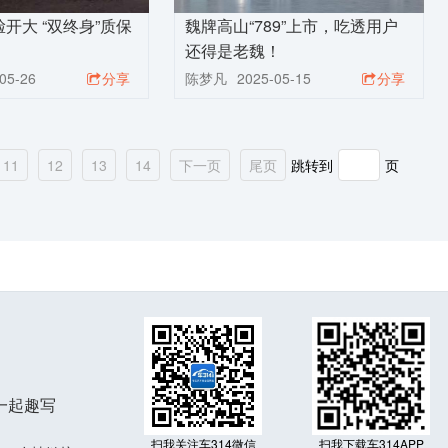
开大 “双终身”质保
魏牌高山“789”上市，吃透用户
还得是老魏！
05-26
分享
陈梦凡
2025-05-15
分享
11
12
13
14
下一页
尾页
跳转到
页
一起趣写
扫我关注车314微信
扫我下载车314APP