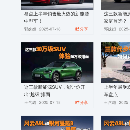
盘点上半年销售最火热的新能源
这三款新能源
中型车！
家庭首选？
郭姝姮
2025-07-18
分享
郭姝姮
2025-
这三款新能源SUV，能让你开
上半年最受
出“越级”排面
车盘点
王含璐
2025-07-18
分享
王含璐
2025-