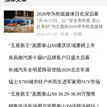
2026华为乾崑媒体日在深启幕
7月16-17日，以 “安全有乾崑 安心
奕境X9登场
赴美好”为主题的2026华为乾崑媒体
日在深成功举办
2026-07-20
作者：转载
“五座新王”岚图泰山X8重庆区域重磅上市
东风柳汽第十届67品牌客户日盛大启幕
长城汽车全明星阵容登陆2026北京车展
猛士X700城市轻户外而生进军家用SUV市场
“五座新王”岚图泰山X8 30.29-38.99万预售
销售也没告诉用户岚图泰山X8还能这样玩！