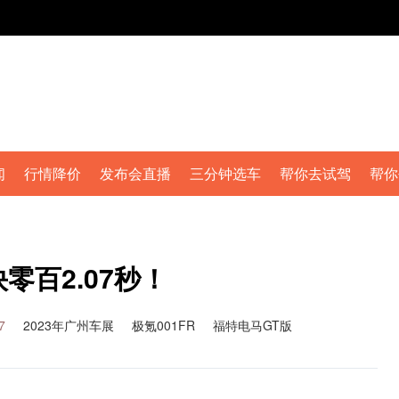
闻
行情降价
发布会直播
三分钟选车
帮你去试驾
帮你
零百2.07秒！
7
2023年广州车展
极氪001FR
福特电马GT版
名爵MG Cyberster