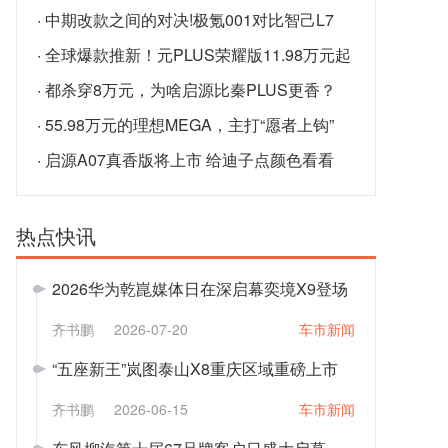
·
中期改款之间的对决!极氪001对比智己L7
·
全球爆款推新！元PLUS荣耀版11.98万元起
·
都杀穿8万元，为啥启源比秦PLUS更香？
·
55.98万元的理想MEGA，主打“愿者上钩”
·
启源A07真香版将上市 给迪子点颜色看看
热点快讯
2026华为乾崑媒体日在深启幕奕境X9登场
齐书鹏
2026-07-20
车市新闻
“五座新王”岚图泰山X8重庆区域重磅上市
齐书鹏
2026-06-15
车市新闻