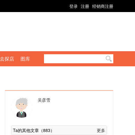
登录
注册
经销商注册
去探店
图库
吴彦雪
Ta的其他文章（883）
更多