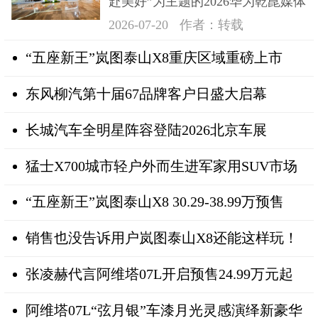
赴美好”为主题的2026华为乾崑媒体
日在深成功举办
2026-07-20
作者：转载
“五座新王”岚图泰山X8重庆区域重磅上市
东风柳汽第十届67品牌客户日盛大启幕
长城汽车全明星阵容登陆2026北京车展
猛士X700城市轻户外而生进军家用SUV市场
“五座新王”岚图泰山X8 30.29-38.99万预售
销售也没告诉用户岚图泰山X8还能这样玩！
张凌赫代言阿维塔07L开启预售24.99万元起
阿维塔07L“弦月银”车漆月光灵感演绎新豪华