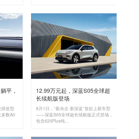
+躺平，
12.99万元起，深蓝S05全球超
长续航版登场
觉得造型
8月1日，“新央企 新深蓝”首款上新车型
多数A0
——深蓝S05全球超长续航版正式登场，
包含620Plus纯...