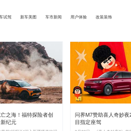
车试驾
新车美图
车市新闻
用户体验
改装装饰
死亡之海！福特探险者创
问界M7赞助喜人奇妙夜
景新纪元
目指定座驾