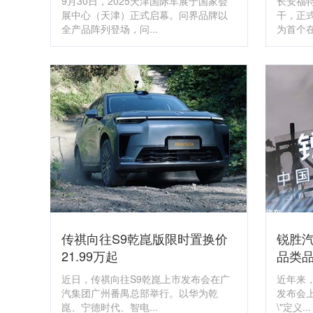
9月30日，2025天津国际车展于国家会
长安福
展中心（天津）正式启幕。问界品牌以
干，正
全产品阵列登场，问...
为首个在.
传祺向往S9乾崑版限时置换价
锐胜汽
21.99万起
品类
近日，传祺向往S9乾崑上市发布会在广
​近年来
汽集团广州番禺总部举行。以华为乾
发布会上
崑、宁德时代、智电...
\"定义...