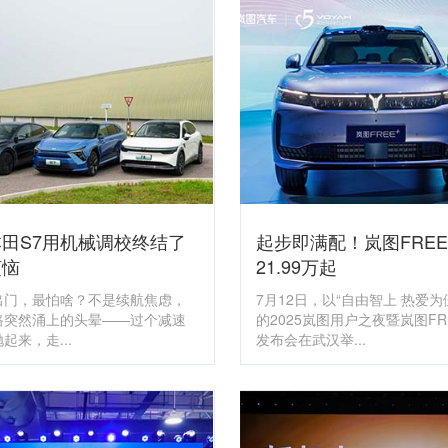
田S7用机械调校终结了
起步即满配！岚图FREE
烦恼
21.99万起
出门，最怕啥？不是续航焦虑，
7月12日，以“自由智上 热爱为
路突然涌上的头晕——过个减速
的2025岚图用户之夜暨岚图FR
起来，走...
发布会在武汉举...