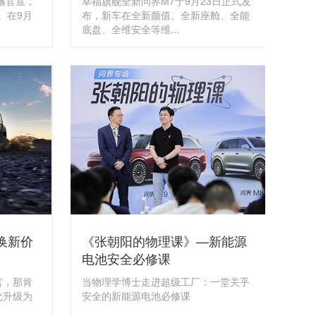
播官宣，
幸福旗舰全新问界M7于9月23日正式发
。在9月
布，新车在全新颜值、全新座舱、全能
底盘、全维安全等维...
换新价
《张朝阳的物理课》—新能源
电池安全必修课
言，那肯
当物理学博士走进超级工厂：一堂关乎
化升级为
安全的新能源电池必修课