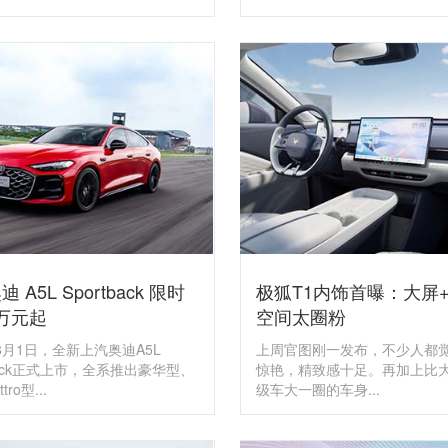
 A5L Sportback 限时
极狐T1内饰首曝：大屏
9万元起
空间太圈粉
5年8月1日，全新上汽奥迪A5L
上周官图刚一发布，不少人都
tback正式上市，全系推出豪华型、
惊艳，精致感十足。再加上比大
tro型...
级车大一圈的车身...