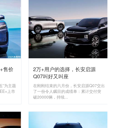
+售价
2万+用户的选择，长安启源
Q07叫好又叫座
伍”为主题
在刚刚结束的六月份，长安启源Q07交出
EE+上市
了一份令人瞩目的成绩单：累计交付突
破20000辆，持续...