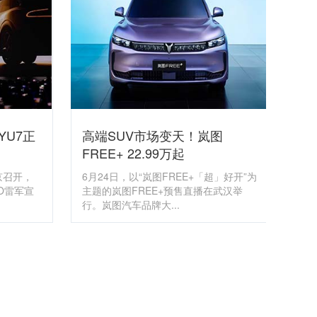
YU7正
高端SUV市场变天！岚图
FREE+ 22.99万起
京召开，
6月24日，以“岚图FREE+「超」好开”为
O雷军宣
主题的岚图FREE+预售直播在武汉举
行。岚图汽车品牌大...