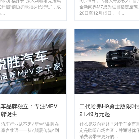
特带领“福探长”深入新疆塔克拉玛
9月26日，《喜人奇妙夜2》首
式开启“锁边扩绿福探长行动”，成
全新问界M7成为栏目指定座驾
..
26日至12月19日，《...
车品牌独立：专注MPV
二代哈弗H9勇士版限时
品牌诞生
21.49万元起
，汽车行业从不乏\"新生\"品牌在
什么是双向奔赴？对于车企而
豪言壮语——从\"颠覆传统\"到
定是聆听市场声音，并通过优
消费者带来更好的...