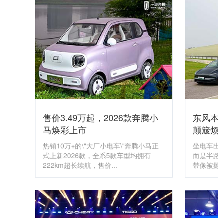
售价3.49万起，2026款奔腾小
东风本
马焕彩上市
颠簸
热销10万+的\"大厂小电车\"奔腾小马正
坐电车
式上新2026款，全系5款车型均拥有
而是半
222km超长续航，售价...
带像被抛