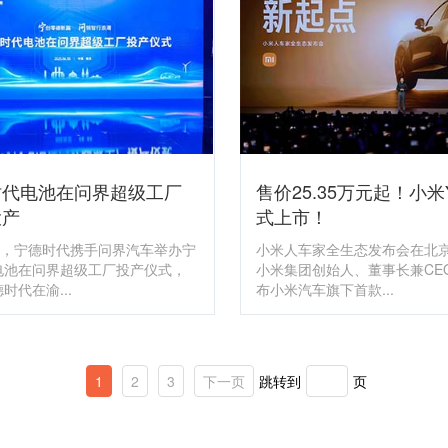
时代电池在问界超级工厂
售价25.35万元起！小米
投产
式上市！
0日，宁德时代携手问界汽车举办宁
小米人车家全生态发布会在北
电池在问界超级工厂投产仪式，
小米集团创始人、董事长兼CE
时代在渝...
布小米汽车旗下首款...
1
2
3
下一页
跳转到
页