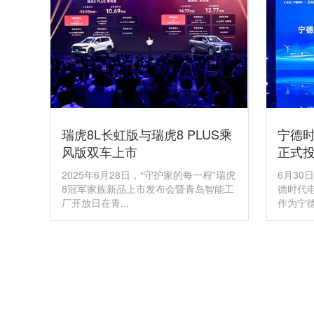
瑞虎8L长虹版与瑞虎8 PLUS乘
宁德
风版双车上市
正式
2025年6月28日，“守护家的每一程”瑞虎
6月3
8冠军家族新品上市发布会暨青岛智能工
德时代
厂开放日在青...
作为宁德