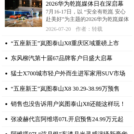
2026华为乾崑媒体日在深启幕
7月16-17日，以 “安全有乾崑 安心
奕境X9登场
赴美好”为主题的2026华为乾崑媒体
日在深成功举办
2026-07-20
作者：转载
“五座新王”岚图泰山X8重庆区域重磅上市
东风柳汽第十届67品牌客户日盛大启幕
猛士X700城市轻户外而生进军家用SUV市场
“五座新王”岚图泰山X8 30.29-38.99万预售
销售也没告诉用户岚图泰山X8还能这样玩！
张凌赫代言阿维塔07L开启预售24.99万元起