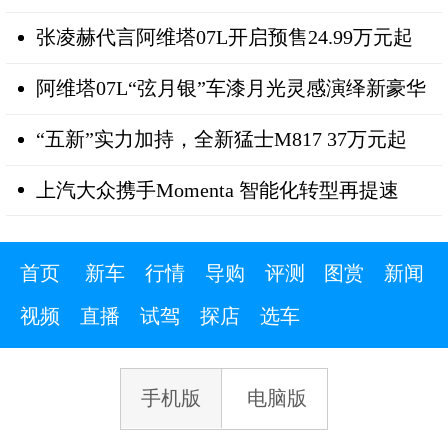
张凌赫代言阿维塔07L开启预售24.99万元起
阿维塔07L“弦月银”车漆月光灵感演绎新豪华
“五新”实力加持，全新猛士M817 37万元起
上汽大众携手Momenta 智能化转型再提速
首页
新车
行情
导购
评测
图赏
新闻
视频
直播
试驾
探店
选车
手机版
电脑版