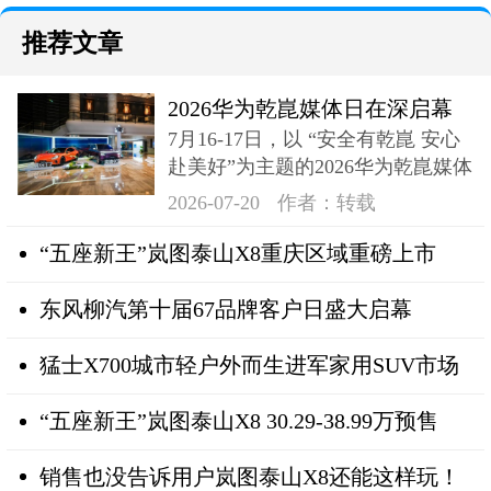
推荐文章
2026华为乾崑媒体日在深启幕
7月16-17日，以 “安全有乾崑 安心
奕境X9登场
赴美好”为主题的2026华为乾崑媒体
日在深成功举办
2026-07-20
作者：转载
“五座新王”岚图泰山X8重庆区域重磅上市
东风柳汽第十届67品牌客户日盛大启幕
猛士X700城市轻户外而生进军家用SUV市场
“五座新王”岚图泰山X8 30.29-38.99万预售
销售也没告诉用户岚图泰山X8还能这样玩！