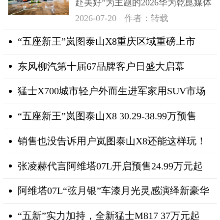
赴美好”为主题的2026华为乾崑媒体
日在深成功举办
2026-07-20
作者：转载
“五座新王”岚图泰山X8重庆区域重磅上市
东风柳汽第十届67品牌客户日盛大启幕
猛士X700城市轻户外而生进军家用SUV市场
“五座新王”岚图泰山X8 30.29-38.99万预售
销售也没告诉用户岚图泰山X8还能这样玩！
张凌赫代言阿维塔07L开启预售24.99万元起
阿维塔07L“弦月银”车漆月光灵感演绎新豪华
“五新”实力加持，全新猛士M817 37万元起