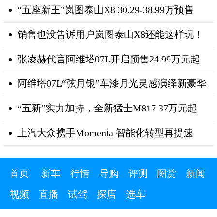
“五座新王”岚图泰山X8 30.29-38.99万预售
销售也没告诉用户岚图泰山X8还能这样玩！
张凌赫代言阿维塔07L开启预售24.99万元起
阿维塔07L“弦月银”车漆月光灵感演绎新豪华
“五新”实力加持，全新猛士M817 37万元起
上汽大众携手Momenta 智能化转型再提速
首页
新车
行情
导购
评测
图赏
新闻
视频
直播
试驾
探店
选车