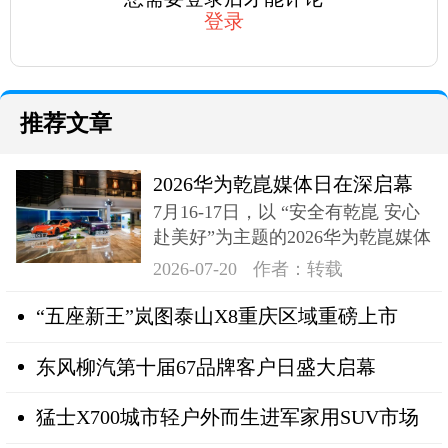
登录
推荐文章
2026华为乾崑媒体日在深启幕
7月16-17日，以 “安全有乾崑 安心
奕境X9登场
赴美好”为主题的2026华为乾崑媒体
日在深成功举办
2026-07-20
作者：转载
“五座新王”岚图泰山X8重庆区域重磅上市
东风柳汽第十届67品牌客户日盛大启幕
猛士X700城市轻户外而生进军家用SUV市场