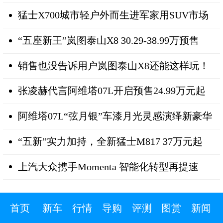
猛士X700城市轻户外而生进军家用SUV市场
“五座新王”岚图泰山X8 30.29-38.99万预售
销售也没告诉用户岚图泰山X8还能这样玩！
张凌赫代言阿维塔07L开启预售24.99万元起
阿维塔07L“弦月银”车漆月光灵感演绎新豪华
“五新”实力加持，全新猛士M817 37万元起
上汽大众携手Momenta 智能化转型再提速
首页
新车
行情
导购
评测
图赏
新闻