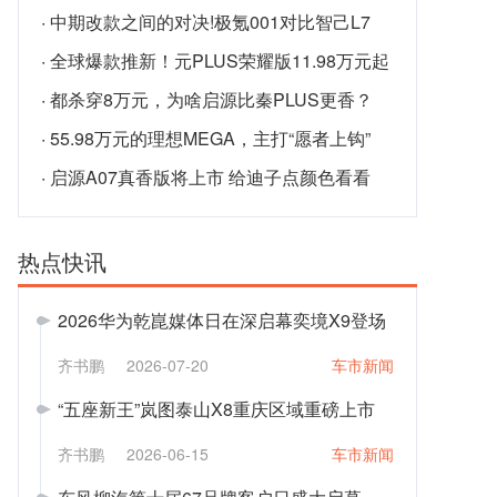
·
中期改款之间的对决!极氪001对比智己L7
·
全球爆款推新！元PLUS荣耀版11.98万元起
·
都杀穿8万元，为啥启源比秦PLUS更香？
·
55.98万元的理想MEGA，主打“愿者上钩”
·
启源A07真香版将上市 给迪子点颜色看看
热点快讯
2026华为乾崑媒体日在深启幕奕境X9登场
齐书鹏
2026-07-20
车市新闻
“五座新王”岚图泰山X8重庆区域重磅上市
齐书鹏
2026-06-15
车市新闻