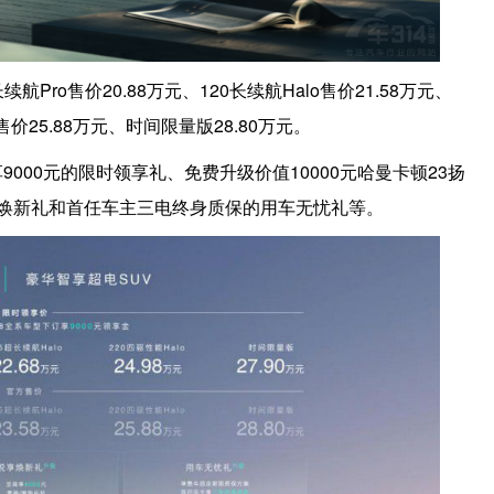
航Pro售价20.88万元、120长续航Halo售价21.58万元、
o售价25.88万元、时间限量版28.80万元。
000元的限时领享礼、免费升级价值10000元哈曼卡顿23扬
享焕新礼和首任车主三电终身质保的用车无忧礼等。