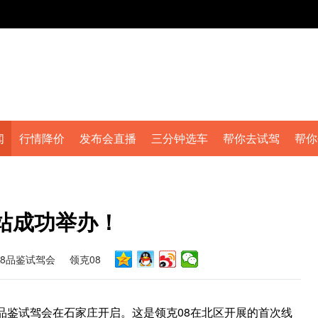
闻
行情降价
发布会直播
三分钟选车
帮你去试驾
帮你
站成功举办！
08品鉴试驾会
领克08
08品鉴试驾会在石家庄开启。这是领克08在北区开展的首次线