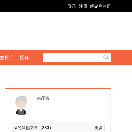
登录
注册
经销商注册
去探店
图库
吴彦雪
Ta的其他文章（883）
更多