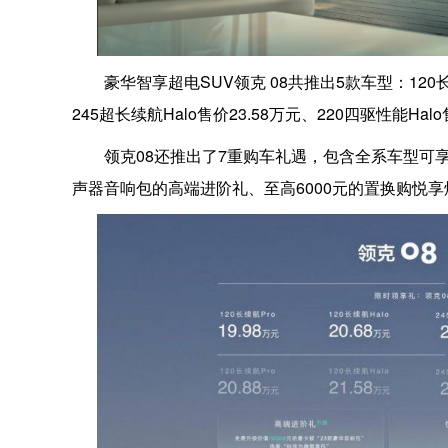
豪华智享超电SUV领克 08共推出5款车型：120长续
245超长续航Halo售价23.58万元、220四驱性能Hal
领克08还推出了7重购车礼遇，包含全系车型可享9
声器音响包的高端进阶礼、至高6000元的置换购悦